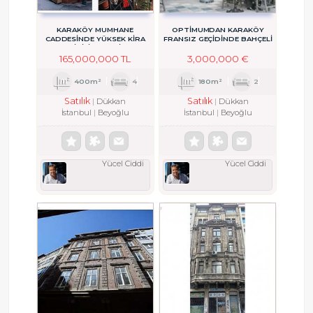
KARAKÖY MUMHANE
OPTİMUMDAN KARAKÖY
CADDESİNDE YÜKSEK KİRA
FRANSIZ GEÇİDİNDE BAHÇELİ
GETİRİLİ KÖŞE BİNA
DÜKKAN
165,000,000 TL
3,000,000 €
400m²
4
180m²
2
Satılık
Satılık
Dükkan
Dükkan
İstanbul
Beyoğlu
İstanbul
Beyoğlu
Yücel Ciddi
Yücel Ciddi