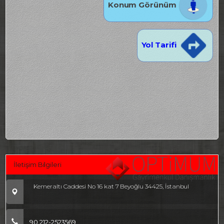
Konum Görünüm
Yol Tarifi
İletişim Bilgileri
Kemeraltı Caddesi No 16 kat 7 Beyoğlu 34425, İstanbul
90 212-2523569