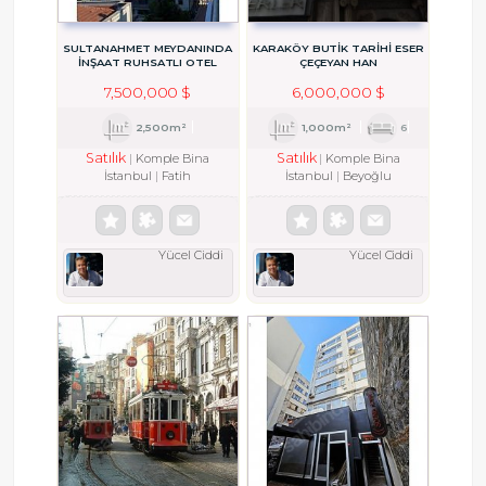
SULTANAHMET MEYDANINDA
KARAKÖY BUTIK TARIHI ESER
İNŞAAT RUHSATLI OTEL
ÇEÇEYAN HAN
OLMAYA HAZIR BİNA
7,500,000 $
6,000,000 $
2,500m²
1,000m²
6
Satılık
Satılık
Komple Bina
Komple Bina
İstanbul
Fatih
İstanbul
Beyoğlu
Yücel Ciddi
Yücel Ciddi