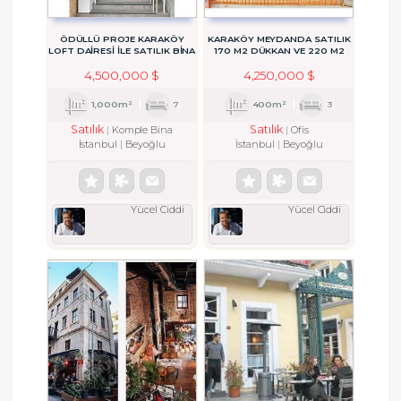
ÖDÜLLÜ PROJE KARAKÖY
KARAKÖY MEYDANDA SATILIK
LOFT DAİRESİ İLE SATILIK BİNA
170 M2 DÜKKAN VE 220 M2
KARAKÖY
DAIRE
4,500,000 $
4,250,000 $
1,000m²
7
400m²
3
Satılık
Satılık
Komple Bina
Ofis
İstanbul
Beyoğlu
İstanbul
Beyoğlu
Yücel Ciddi
Yücel Ciddi