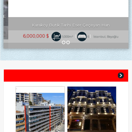
Karaköy Butik Tarihi Eser Çeçeyan Han
6,000,000 $
1,000m²
6
İstanbul, Beyoğlu