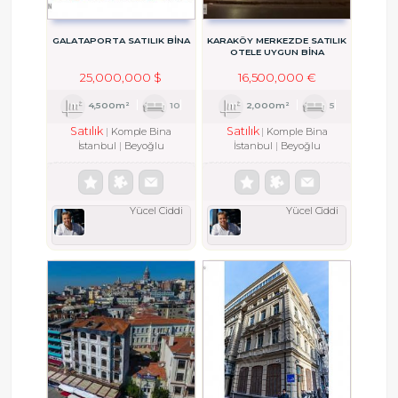
GALATAPORTA SATILIK BINA
KARAKÖY MERKEZDE SATILIK
OTELE UYGUN BİNA
25,000,000 $
16,500,000 €
4,500m²
10
2,000m²
5
Satılık
Satılık
Komple Bina
Komple Bina
İstanbul
Beyoğlu
İstanbul
Beyoğlu
Yücel Ciddi
Yücel Ciddi