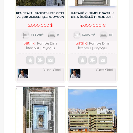
KEMERALTI CADDESİNDE OTEL
KARAKÖY KOMPLE SATILIK
VE ÇOK AMAÇLI İŞLERE UYGUN
BİNA ÖDÜLLÜ PROJE LOFT
SATILIK
PENTHOUSE ÇATI KAT
5,000,000 $
4,000,000 €
1,980m²
9
1,200m²
10
Satılık
Satılık
Komple Bina
Komple Bina
İstanbul
Beyoğlu
İstanbul
Beyoğlu
Yücel Ciddi
Yücel Ciddi