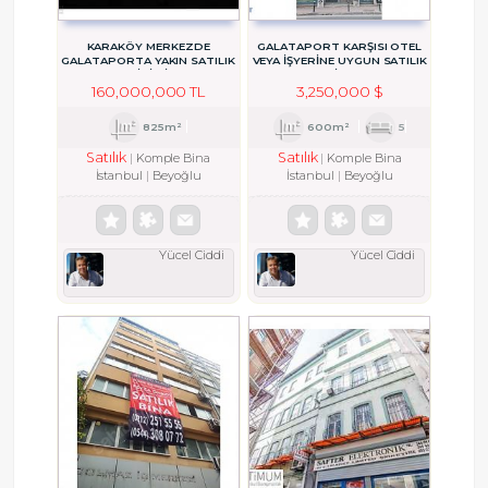
KARAKÖY MERKEZDE
GALATAPORT KARŞISI OTEL
GALATAPORTA YAKIN SATILIK
VEYA İŞYERİNE UYGUN SATILIK
TARİHİ BİNA
BİNA
160,000,000 TL
3,250,000 $
825m²
600m²
5
Satılık
Satılık
Komple Bina
Komple Bina
İstanbul
Beyoğlu
İstanbul
Beyoğlu
Yücel Ciddi
Yücel Ciddi