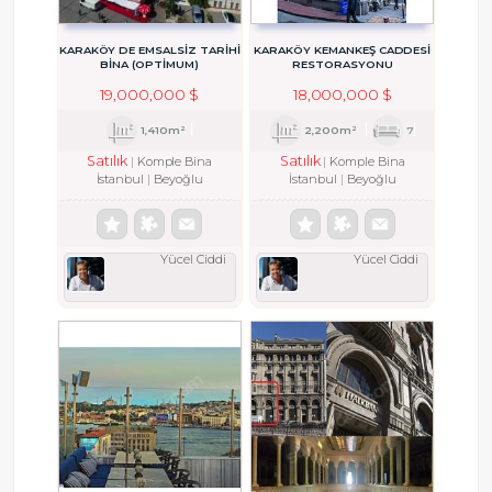
KARAKÖY DE EMSALSİZ TARİHİ
KARAKÖY KEMANKEŞ CADDESI
BİNA (OPTİMUM)
RESTORASYONU
TAMAMLANMIŞ TARIHI BINA
19,000,000 $
18,000,000 $
1,410m²
2,200m²
7
Satılık
Satılık
Komple Bina
Komple Bina
İstanbul
Beyoğlu
İstanbul
Beyoğlu
Yücel Ciddi
Yücel Ciddi