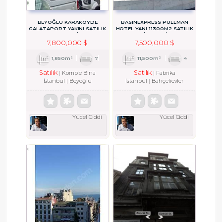
BEYOĞLU KARAKÖYDE
BASINEXPRESS PULLMAN
GALATAPORT YAKINI SATILIK
HOTEL YANI 11300M2 SATILIK
KOMPLE BİNA
FABRİKA OPTIMUM
7,800,000 $
7,500,000 $
1,850m²
7
11,500m²
4
Satılık
Satılık
Komple Bina
Fabrika
İstanbul
Beyoğlu
İstanbul
Bahçelievler
Yücel Ciddi
Yücel Ciddi