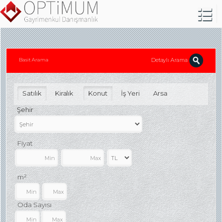
Detaylı Arama
Basit Arama
Satılık
Kiralık
Konut
İş Yeri
Arsa
Şehir
Fiyat
m²
Oda Sayısı