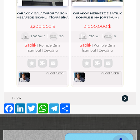
KARAKÖY GALATAPORTA 50M.
KARAKÖY MERKEZDE SATILIK
MESAFEDE İSKANLI TİCARİ BİNA
KOMPLE BİNA (OPTİMUM)
3,200,000 $
3,000,000 $
1,000m²
20
850m²
6
Satılık
Satılık
Komple Bina
Komple Bina
İstanbul
Beyoğlu
İstanbul
Beyoğlu
Yücel Ciddi
Yücel Ciddi
1 - 24
Facebook
LinkedIn
Twitter
WhatsApp
Telegram
Share