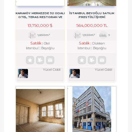
KARAKÖY MERKEZDE 32 ODALI
İSTANBUL BEYOĞLU SATILIK
OTEL, TERAS RESTORAN VE
PRESTIJLI İŞYERI
CAFE
13,750,000 $
564,000,000 TL
1,650m²
1,920m²
5
Satılık
Satılık
Otel
Dükkan
İstanbul
Beyoğlu
İstanbul
Beyoğlu
Yücel Ciddi
Yücel Ciddi