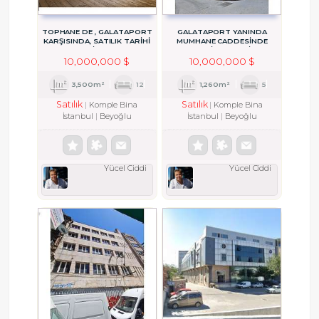
TOPHANE DE , GALATAPORT
GALATAPORT YANINDA
KARŞISINDA, SATILIK TARİHİ
MUMHANE CADDESİNDE
BİNA!
EMSALSİZ KÖŞE BİNA!
10,000,000 $
10,000,000 $
3,500m²
12
1,260m²
5
Satılık
Satılık
Komple Bina
Komple Bina
İstanbul
Beyoğlu
İstanbul
Beyoğlu
Yücel Ciddi
Yücel Ciddi