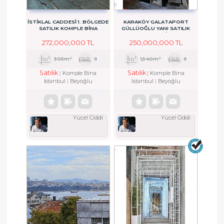
İSTİKLAL CADDESİ 1. BÖLGEDE
KARAKÖY GALATAPORT
SATILIK KOMPLE BİNA
GÜLLÜOĞLU YANI SATILIK
KOMPLE BİNA
272,000,000 TL
250,000,000 TL
305m²
8
1,540m²
8
Satılık
Satılık
Komple Bina
Komple Bina
İstanbul
Beyoğlu
İstanbul
Beyoğlu
Yücel Ciddi
Yücel Ciddi