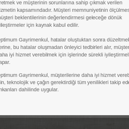
retmek ve müşterinin sorunlarına sahip çıkmak verilen
izmetin kapsamındadır. Müşteri memnuniyetinin ölçülmes
üşteri beklentilerinin değerlendirmesi geleceğe dönük
yileştirmeler için kaynak kabul edilir.
ptimum Gayrimenkul, hatalar oluştuktan sonra düzeltme
erine, bu hatalar oluşmadan önleyici tedbirleri alır, müşte
aha iyi hizmet verebilmek için işlerinde sürekli iyileştirmel
apar.
ptimum Gayrimenkul, müşterilerine daha iyi hizmet vere
çin, teknolojik ve çağın gerektirdiği tüm yenilikleri takip e
mkanları dahilinde uygular.