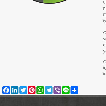
ü
h
m
i
O
y
d
y
O
i
i
Facebook
LinkedIn
Twitter
Pinterest
WhatsApp
Telegram
Viber
Line
Share