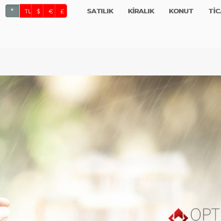
SATILIK
KİRALIK
KONUT
TİC
*
TL
$
€
£