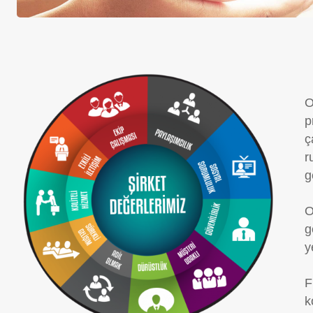
O
p
ç
r
g
O
g
y
F
k