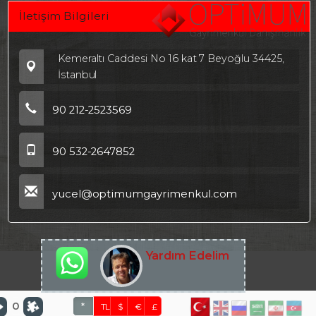
İletişim Bilgileri
Kemeraltı Caddesi No 16 kat 7 Beyoğlu 34425,
İstanbul
90 212-2523569
90 532-2647852
yucel@optimumgayrimenkul.com
Yardım Edelim
0
*
TL
$
€
£