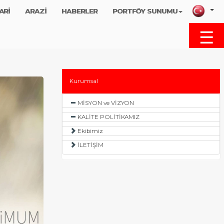
ARİ
ARAZİ
HABERLER
PORTFÖY SUNUMU
☰
MENU
Kurumsal
MİSYON ve VİZYON
KALİTE POLİTİKAMIZ
Ekibimiz
İLETİŞİM