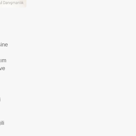
sine
kım
 ve
i
li