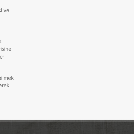
i ve
k
risine
er
bilmek
derek