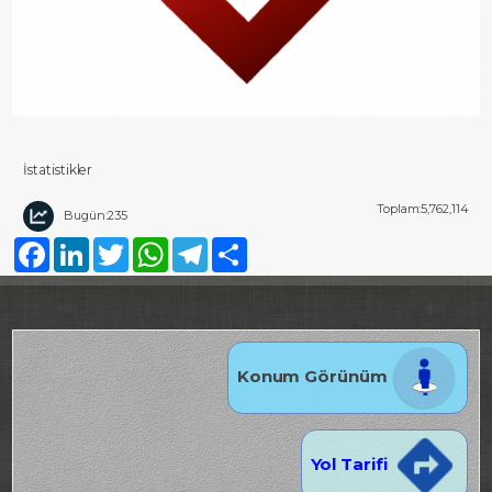
İstatistikler
Toplam:5,762,114
Bugün:235
Facebook
LinkedIn
Twitter
WhatsApp
Telegram
Share
Konum Görünüm
Yol Tarifi