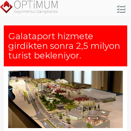
Galataport hizmete
girdikten sonra 2,5 milyon
turist bekleniyor.