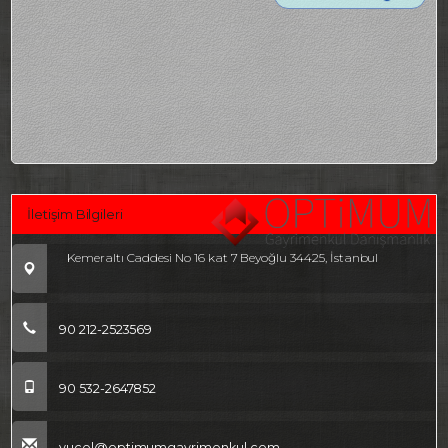
İletişim Bilgileri
Kemeraltı Caddesi No 16 kat 7 Beyoğlu 34425, İstanbul
90 212-2523569
90 532-2647852
yucel@optimumgayrimenkul.com