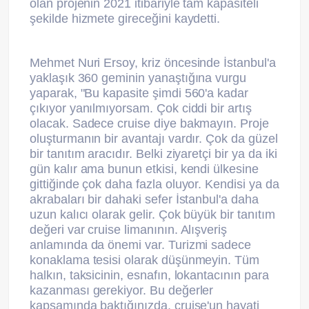
olan projenin 2021 itibariyle tam kapasiteli
şekilde hizmete gireceğini kaydetti.
Mehmet Nuri Ersoy, kriz öncesinde İstanbul'a
yaklaşık 360 geminin yanaştığına vurgu
yaparak, "Bu kapasite şimdi 560'a kadar
çıkıyor yanılmıyorsam. Çok ciddi bir artış
olacak. Sadece cruise diye bakmayın. Proje
oluşturmanın bir avantajı vardır. Çok da güzel
bir tanıtım aracıdır. Belki ziyaretçi bir ya da iki
gün kalır ama bunun etkisi, kendi ülkesine
gittiğinde çok daha fazla oluyor. Kendisi ya da
akrabaları bir dahaki sefer İstanbul'a daha
uzun kalıcı olarak gelir. Çok büyük bir tanıtım
değeri var cruise limanının. Alışveriş
anlamında da önemi var. Turizmi sadece
konaklama tesisi olarak düşünmeyin. Tüm
halkın, taksicinin, esnafın, lokantacının para
kazanması gerekiyor. Bu değerler
kapsamında baktığınızda, cruise'un hayati