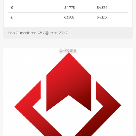
€
54.775
54.874
£
63.788
64.120
Son Güncelleme
08 Ağustos, 23:47
E-Posta