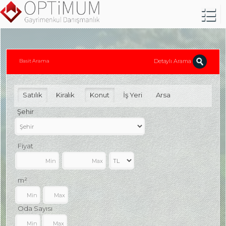
Detaylı Arama
Basit Arama
Satılık
Kiralık
Konut
İş Yeri
Arsa
Şehir
Fiyat
m²
Oda Sayısı