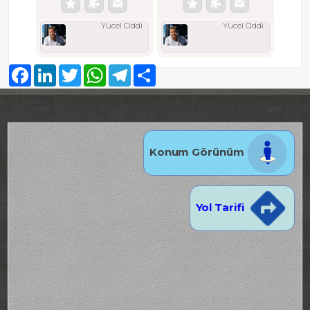
Yücel Ciddi
Yücel Ciddi
Facebook
LinkedIn
Twitter
WhatsApp
Telegram
Share
Konum Görünüm
Yol Tarifi