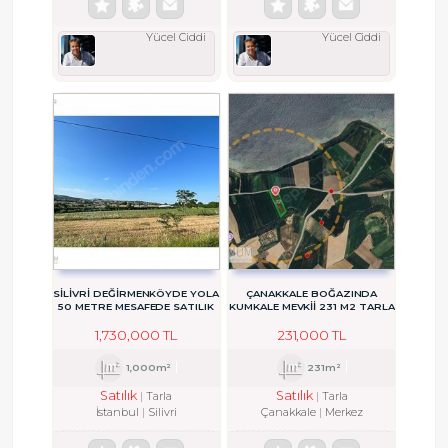
Yücel Ciddi
Yücel Ciddi
SİLİVRİ DEĞİRMENKÖYDE YOLA
ÇANAKKALE BOĞAZINDA
50 METRE MESAFEDE SATILIK
KUMKALE MEVKİİ 231 M2 TARLA
1000M2 ARSA
1,730,000 TL
231,000 TL
1,000m²
231m²
Satılık
Satılık
Tarla
Tarla
İstanbul
Silivri
Çanakkale
Merkez