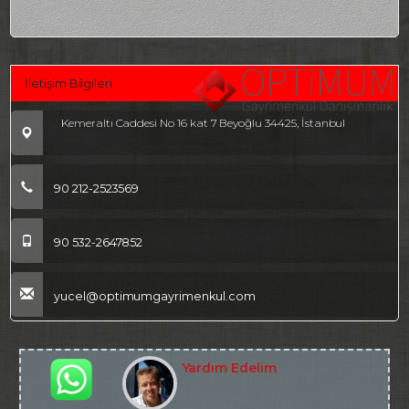
İletişim Bilgileri
Kemeraltı Caddesi No 16 kat 7 Beyoğlu 34425, İstanbul
90 212-2523569
90 532-2647852
yucel@optimumgayrimenkul.com
Yardım Edelim