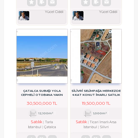
Yücel Ciddi
Yücel Ciddi
ÇATALCA SUBAŞI YOLA
SİLİVRİ SELİMPAŞA MERKEZDE
CEPHELİ OTOBANA YAKIN
4 KAT KONUT İMARLI SATILIK
12100 M2 ARSA
ARSA
30,500,000 TL
19,500,000 TL
12,100m²
1,000m²
Satılık
Satılık
Tarla
Ticari İmarlı Arsa
İstanbul
Çatalca
İstanbul
Silivri