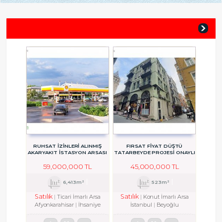
RUHSAT İZİNLERİ ALINMIŞ
FIRSAT FİYAT DÜŞTÜ
AKARYAKIT İSTASYON ARSASI
TATARBEYDE PROJESİ ONAYLI
RUHSAT ALINMIŞ ARSA
59,000,000 TL
45,000,000 TL
6,413m²
523m²
Satılık
Satılık
Ticari İmarlı Arsa
Konut İmarlı Arsa
Afyonkarahisar
İhsaniye
İstanbul
Beyoğlu