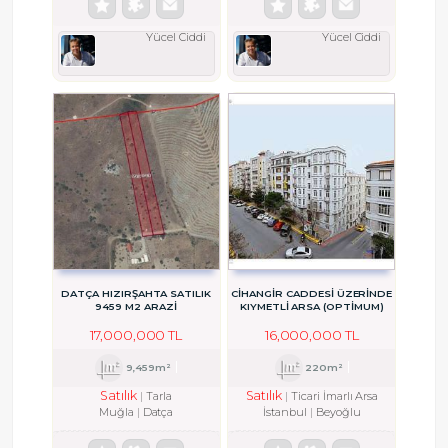
Yücel Ciddi
Yücel Ciddi
DATÇA HIZIRŞAHTA SATILIK
CİHANGİR CADDESİ ÜZERİNDE
9459 M2 ARAZİ
KIYMETLİ ARSA (OPTİMUM)
17,000,000 TL
16,000,000 TL
9,459m²
220m²
Satılık
Satılık
Tarla
Ticari İmarlı Arsa
Muğla
Datça
İstanbul
Beyoğlu