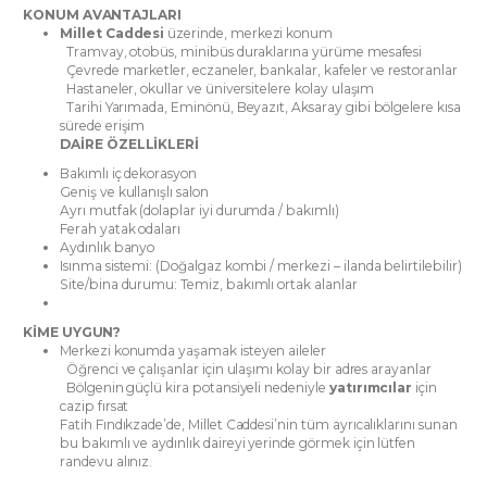
KONUM AVANTAJLARI
Millet Caddesi
üzerinde, merkezi konum
Tramvay, otobüs, minibüs duraklarına yürüme mesafesi
Çevrede marketler, eczaneler, bankalar, kafeler ve restoranlar
Hastaneler, okullar ve üniversitelere kolay ulaşım
Tarihi Yarımada, Eminönü, Beyazıt, Aksaray gibi bölgelere kısa
sürede erişim
DAİRE ÖZELLİKLERİ
Bakımlı iç dekorasyon
Geniş ve kullanışlı salon
Ayrı mutfak (dolaplar iyi durumda / bakımlı)
Ferah yatak odaları
Aydınlık banyo
Isınma sistemi: (Doğalgaz kombi / merkezi – ilanda belirtilebilir)
Site/bina durumu: Temiz, bakımlı ortak alanlar
KİME UYGUN?
Merkezi konumda yaşamak isteyen aileler
Öğrenci ve çalışanlar için ulaşımı kolay bir adres arayanlar
Bölgenin güçlü kira potansiyeli nedeniyle
yatırımcılar
için
cazip fırsat
Fatih Fındıkzade’de, Millet Caddesi’nin tüm ayrıcalıklarını sunan
bu bakımlı ve aydınlık daireyi yerinde görmek için lütfen
randevu alınız.