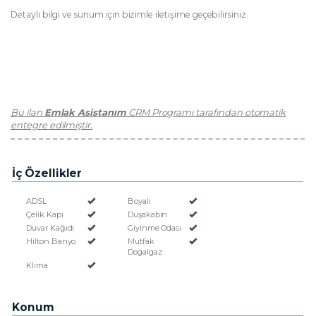
Detaylı bilgi ve sunum için bizimle iletişime geçebilirsiniz.
Bu ilan
Emlak Asistanım
CRM Programı tarafından otomatik
entegre edilmiştir.
İç Özellikler
ADSL
Boyalı
Çelik Kapı
Duşakabin
Duvar Kağıdı
Giyinme Odası
Hilton Banyo
Mutfak
Dogalgaz
Klima
Konum