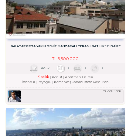
GALATAPORTA YAKIN DENİZ MANZARALI TERASLI SATILIK 1+1 DAİRE
TL
6,500,000
60m²
1
1
1
Satılık
Konut
Apartman Dairesi
İstanbul
Beyoğlu
Kemankeş Karamustafa Paşa Mah.
Yücel Ciddi