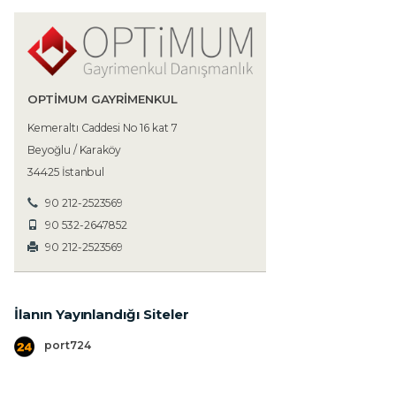
OPTIMUM GAYRIMENKUL
Kemeraltı Caddesi No 16 kat 7
Beyoğlu / Karaköy
34425 İstanbul
90 212-2523569
90 532-2647852
90 212-2523569
İlanın Yayınlandığı Siteler
port724