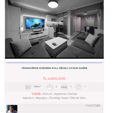
CİHANGİRDE MODERN FULL EŞYALI UYGUN DAİRE
TL
4,500,000
55m²
2
1
1
Satılık
Konut
Apartman Dairesi
İstanbul
Beyoğlu
Pürtelaş Hasan Efendi Mah.
Yücel Ciddi