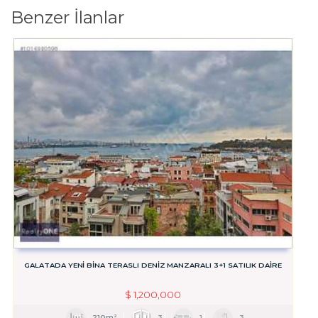
Benzer İlanlar
GALATADA YENI BINA TERASLI DENIZ MANZARALI 3+1 SATILIK DAIRE
$
1,200,000
210m²
3
1
3