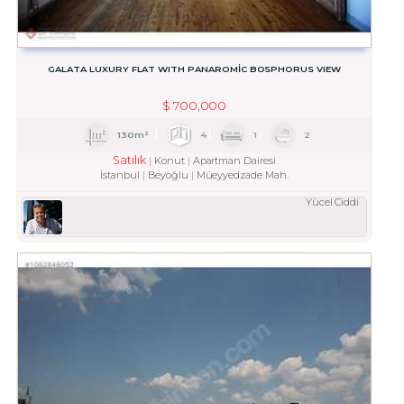
GALATA LUXURY FLAT WITH PANAROMİC BOSPHORUS VIEW
$
700,000
130m²
4
1
2
Satılık
Konut
Apartman Dairesi
İstanbul
Beyoğlu
Müeyyedzade Mah.
Yücel Ciddi