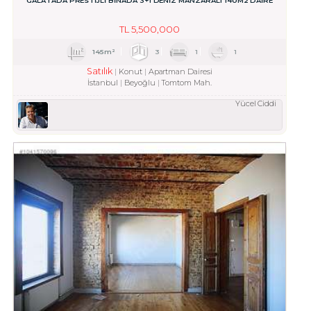
GALATADA PRESTİJLİ BİNADA 3+1 DENİZ MANZARALI 140M2 DAİRE
TL
5,500,000
145m²
3
1
1
Satılık
Konut
Apartman Dairesi
İstanbul
Beyoğlu
Tomtom Mah.
Yücel Ciddi