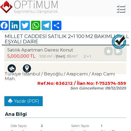
Facebook
LinkedIn
Twitter
WhatsApp
Telegram
Share
MİLLET CADDESİ SATILIK 2+1 100 M2 BAKIMLI FULL
EŞYALI DAİRE
Satılık Apartman Dairesi Konut
5,000,000 TL
100 m²
/
(Net)
95 m²
2 + 1
Türkiye İstanbul / Beyoğlu
/ Arapcami
/ Arap Cami
Mah.
Ref.No:
636212
/ İlan No:
f-752574-559
Son Güncelleme:
09/12/2025
Yazdır (PDF)
Ana Bilgi
Oda Sayısı
2
Salon Sayısı
1