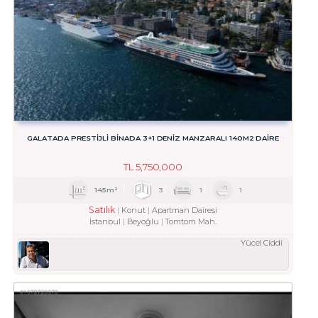
GALATADA PRESTİJLİ BİNADA 3+1 DENİZ MANZARALI 140M2 DAİRE
TL
5,750,000
145m²
3
1
1
Satılık
Konut
Apartman Dairesi
İstanbul
Beyoğlu
Tomtom Mah.
Yücel Ciddi