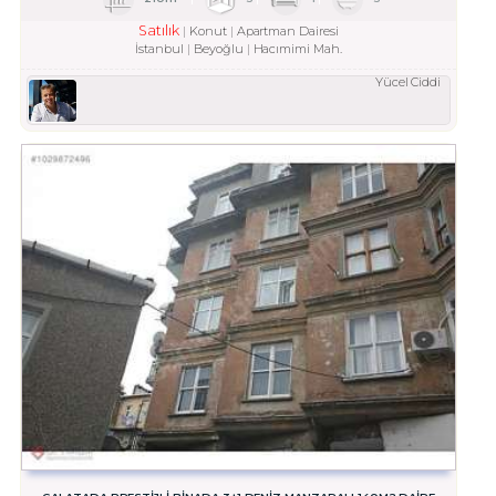
Satılık
Konut
Apartman Dairesi
İstanbul
Beyoğlu
Hacımimi Mah.
Yücel Ciddi