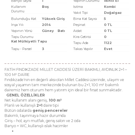
Banyo Sayısı
1
Yapının Durumu
Ikinci El
Kullanım
Boş
Isıtma
Kombi
Durumu
Yakıt Tipi
Doğalgaz
Bulunduğu Kat
Yüksek Giriş
Bina Kat Sayısı
5
İnşa Yılı
2014
Peşinat
0 TL
Yapının Yönü
Güney
Batı
Aidat
0 TL
Tapu Durumu
Kira Getirisi
0
Kat Mülkiyetli Tapu
Tapu Ada
1122
Tapu - Parsel
3
Takas Yapılır
Evet
FATİH FINDIKZADE MİLLET CADDESİ ÜZERİ BAKIMLI, AYDINLIK 2+1 –
100 M² DAİRE
Fındıkzade’nin en değerli aksı olan Millet Caddesi üzerinde, ulaşım ve
sosyal yaşamın tam merkezinde bulunan bu 2+1, 100 m² bakımlı
dairemiz hem oturum hem yatırım için ideal bir fırsat sunmaktadır.
GENEL ÖZELLİKLER
Net kullanım alanı geniş,
100 m²
Planlı ve kullanışlı
2+1
daire tipi
Bütün odalarda
geniş pencereler
Bakımlı, taşınmaya hazır durumda
Giriş – hol, ayrı mutfak, geniş salon ve 2 oda
Banyo + WC, kullanışlı ıslak hacimler