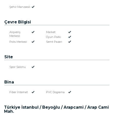
Şehir Manzaralı
Çevre Bilgisi
Alışveriş
Market
Merkezi
Oyun Parkı
Polis Merkezi
Semt Pazarı
Site
Spor Salonu
Bina
Fiber İnternet
PVC Dograma
Türkiye İstanbul / Beyoğlu
/ Arapcami
/ Arap Cami
Mah.