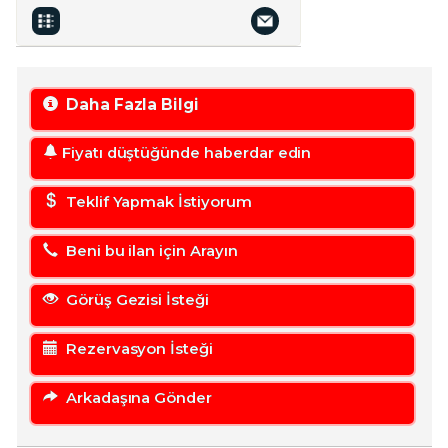
Daha Fazla Bilgi
Fiyatı düştüğünde haberdar edin
Teklif Yapmak İstiyorum
Beni bu ilan için Arayın
Görüş Gezisi İsteği
Rezervasyon İsteği
Arkadaşına Gönder