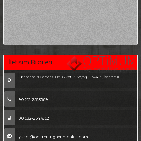
İletişim Bilgileri
Kemeraltı Caddesi No 16 kat 7 Beyoğlu 34425, İstanbul
90 212-2523569
90 532-2647852
yucel@optimumgayrimenkul.com