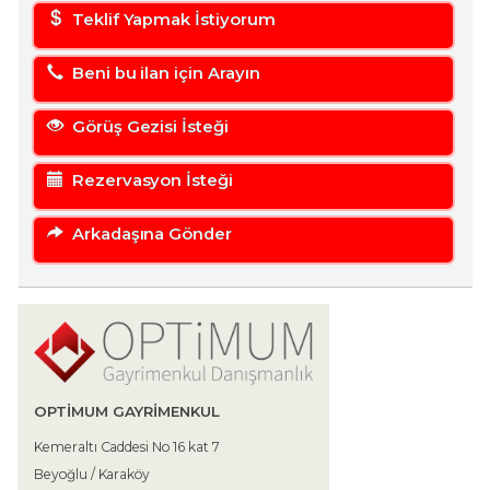
Teklif Yapmak İstiyorum
Beni bu ilan için Arayın
Görüş Gezisi İsteği
Rezervasyon İsteği
Arkadaşına Gönder
OPTIMUM GAYRIMENKUL
Kemeraltı Caddesi No 16 kat 7
Beyoğlu / Karaköy