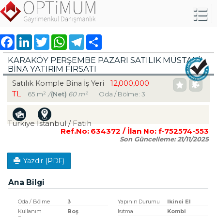
Facebook
LinkedIn
Twitter
WhatsApp
Telegram
Share
KARAKÖY PERŞEMBE PAZARI SATILIK MÜSTAKİL
BİNA YATIRIM FIRSATI
12,000,000
Satılık Komple Bina İş Yeri
TL
65 m²
/
(Net)
60 m²
Oda / Bölme: 3
Türkiye İstanbul / Fatih
Ref.No:
634372
/ İlan No:
f-752574-553
Son Güncelleme:
21/11/2025
Yazdır (PDF)
Ana Bilgi
Oda / Bölme
3
Yapının Durumu
Ikinci El
Kullanım
Boş
Isıtma
Kombi