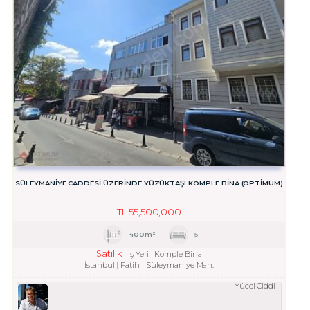
SÜLEYMANİYE CADDESİ ÜZERİNDE YÜZÜKTAŞI KOMPLE BİNA (OPTİMUM)
TL
55,500,000
400m²
5
Satılık
İş Yeri
Komple Bina
İstanbul
Fatih
Süleymaniye Mah.
Yücel Ciddi