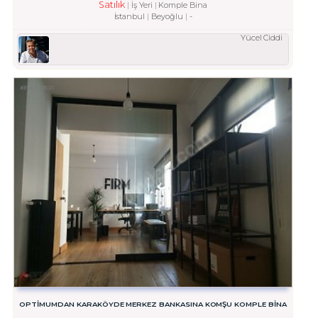
Satılık
İş Yeri
Komple Bina
İstanbul
Beyoğlu
-
Yücel Ciddi
OPTİMUMDAN KARAKÖYDE MERKEZ BANKASINA KOMŞU KOMPLE BİNA