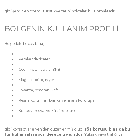
gibi şehrin en önemli turistik ve tarihi noktaları bulunmaktadır.
BÖLGENİN KULLANIM PROFİLİ
Bölgedeki birçok bina;
Perakende ticaret
Otel, motel, apart, BNB
Mağaza, büro, iş yeri
Lokanta, restoran, kafe
Resmi kurumlar, banka ve finans kuruluşları
Kitabevi, sosyal ve kültürel tesisler
gibi konseptlerle yeniden düzenlenmiş olup,
söz konusu bina da bu
tür kullanımlara son derece uygundur.
Yüksek yaya trafiği ve