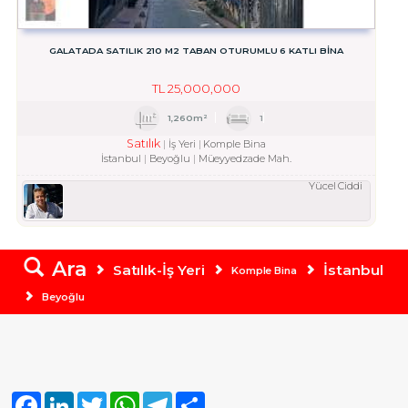
GALATADA SATILIK 210 M2 TABAN OTURUMLU 6 KATLI BINA
TL
25,000,000
1,260m²
1
Satılık
İş Yeri
Komple Bina
İstanbul
Beyoğlu
Müeyyedzade Mah.
Yücel Ciddi
Ara
Satılık-İş Yeri
İstanbul
Komple Bina
Beyoğlu
Facebook
LinkedIn
Twitter
WhatsApp
Telegram
Share