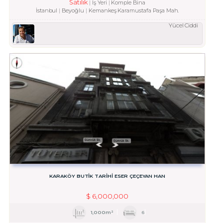
Satılık
İş Yeri
Komple Bina
İstanbul
Beyoğlu
Kemankeş Karamustafa Paşa Mah.
Yücel Ciddi
KARAKÖY BUTIK TARIHI ESER ÇEÇEYAN HAN
$
6,000,000
1,000m²
6