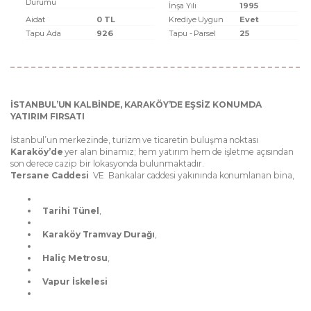
Durumu
İnşa Yılı
1995
Aidat
0 TL
Krediye Uygun
Evet
Tapu Ada
926
Tapu - Parsel
25
İSTANBUL’UN KALBİNDE, KARAKÖY’DE EŞSİZ KONUMDA
YATIRIM FIRSATI
İstanbul’un merkezinde, turizm ve ticaretin buluşma noktası
Karaköy’de
yer alan binamız; hem yatırım hem de işletme açısından
son derece cazip bir lokasyonda bulunmaktadır.
Tersane Caddesi
VE Bankalar caddesi yakınında konumlanan bina,
Tarihi Tünel
,
Karaköy Tramvay Durağı
,
Haliç Metrosu
,
Vapur İskelesi