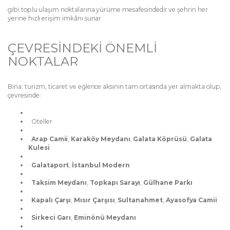
gibi toplu ulaşım noktalarına yürüme mesafesindedir ve şehrin her
yerine hızlı erişim imkânı sunar.
ÇEVRESİNDEKİ ÖNEMLİ
NOKTALAR
Bina; turizm, ticaret ve eğlence aksının tam ortasında yer almakta olup,
çevresinde:
Oteller
Arap Camii
,
Karaköy Meydanı
,
Galata Köprüsü
,
Galata
Kulesi
Galataport
,
İstanbul Modern
Taksim Meydanı
,
Topkapı Sarayı
,
Gülhane Parkı
Kapalı Çarşı
,
Mısır Çarşısı
,
Sultanahmet
,
Ayasofya Camii
Sirkeci Garı
,
Eminönü Meydanı