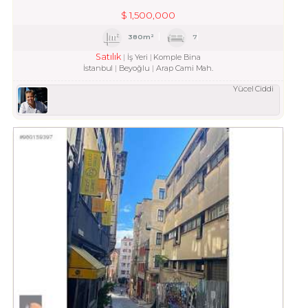
$
1,500,000
380m²
7
Satılık
İş Yeri
Komple Bina
İstanbul
Beyoğlu
Arap Cami Mah.
Yücel Ciddi