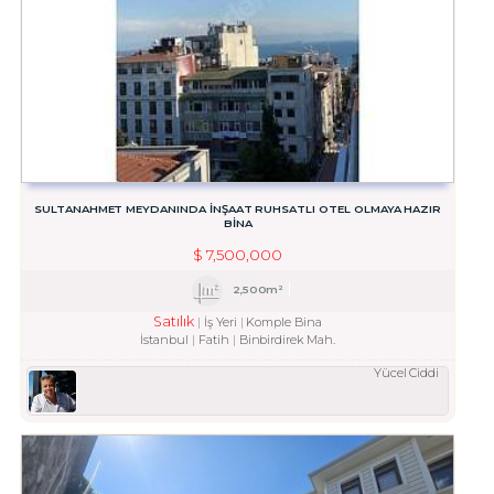
SULTANAHMET MEYDANINDA İNŞAAT RUHSATLI OTEL OLMAYA HAZIR
BİNA
$
7,500,000
2,500m²
Satılık
İş Yeri
Komple Bina
İstanbul
Fatih
Binbirdirek Mah.
Yücel Ciddi