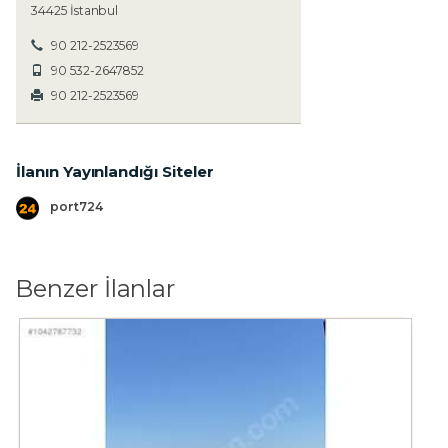
34425 İstanbul
90 212-2523569
90 532-2647852
90 212-2523569
İlanın Yayınlandığı Siteler
port724
Benzer İlanlar