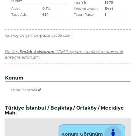
Durumu
İnşa Yılı
1975
Aidat
0 TL
Krediye Uygun
Evet
Tapu Ada
614
Tapu - Parsel
1
karaköy perşembe-pazar cadde üzeri
Bu ilan
Emlak Asistanım
CRM Programı tarafından otomatik
entegre edilmiştir.
Konum
Deniz Manzaralı
Türkiye İstanbul / Beşiktaş
/ Ortaköy
/ Mecidiye
Mah.
Konum Görünüm