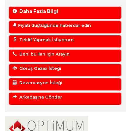
Daha Fazla Bilgi
Fiyatı düştüğünde haberdar edin
Teklif Yapmak İstiyorum
Beni bu ilan için Arayın
Görüş Gezisi İsteği
Rezervasyon İsteği
Arkadaşına Gönder