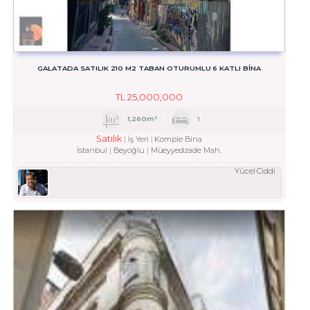
GALATADA SATILIK 210 M2 TABAN OTURUMLU 6 KATLI BINA
TL
25,000,000
1,260m²
1
Satılık
İş Yeri
Komple Bina
İstanbul
Beyoğlu
Müeyyedzade Mah.
Yücel Ciddi