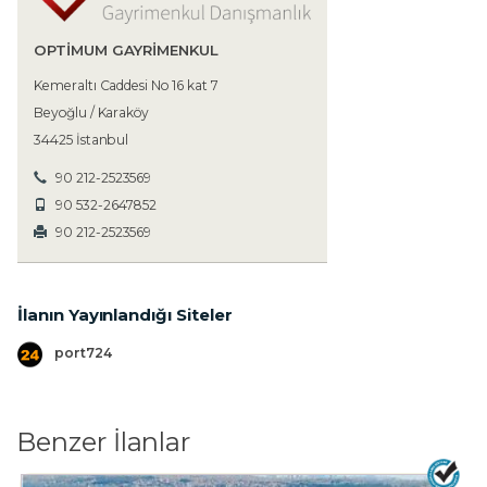
OPTIMUM GAYRIMENKUL
Kemeraltı Caddesi No 16 kat 7
Beyoğlu / Karaköy
34425 İstanbul
90 212-2523569
90 532-2647852
90 212-2523569
İlanın Yayınlandığı Siteler
port724
Benzer İlanlar