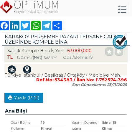
Facebook
LinkedIn
Twitter
WhatsApp
Telegram
Share
KARAKÖY PERŞEMBE PAZARI TERSANE CADDESI
ÜZERINDE KOMPLE BINA
63,000,000
Satılık Komple Bina İş Yeri
TL
150 m²
/
(Net)
150 m²
Oda / Bölme: 19
Türkiye İstanbul / Beşiktaş
/ Ortaköy
/ Mecidiye Mah.
Ref.No:
534383
/ İlan No:
f-752574-396
Son Güncelleme:
23/11/2025
Yazdır (PDF)
Ana Bilgi
Oda / Bölme
19
Yapının Durumu
Ikinci El
Kullanım
Kiracılı
Isıtma
Klima