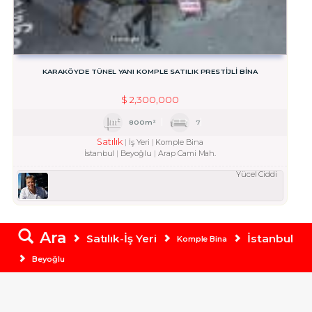
KARAKÖYDE TÜNEL YANI KOMPLE SATILIK PRESTİJLİ BİNA
$
2,300,000
800m²
7
Satılık
İş Yeri
Komple Bina
İstanbul
Beyoğlu
Arap Cami Mah.
Yücel Ciddi
Ara
Satılık-İş Yeri
İstanbul
Komple Bina
Beyoğlu