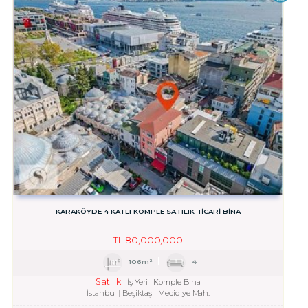
KARAKÖYDE 4 KATLI KOMPLE SATILIK TİCARİ BİNA
TL
80,000,000
106m²
4
Satılık
İş Yeri
Komple Bina
İstanbul
Beşiktaş
Mecidiye Mah.