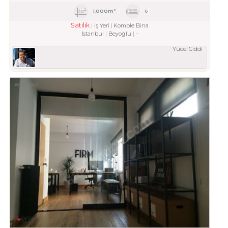
1,000m²
6
Satılık
İş Yeri
Komple Bina
İstanbul
Beyoğlu
-
Yücel Ciddi