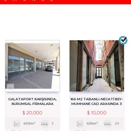
GALATAPORT KARŞISINDA,
166 M2 TABANLI-NECATİ BEY-
KURUMSAL FİRMALARA
MUMHANE CAD ARASINDA 3
KİRALIK 400 M2 İŞYERİ
KATLI ESKİ BİNA
$
20,000
$
10,000
400m²
5
450m²
20