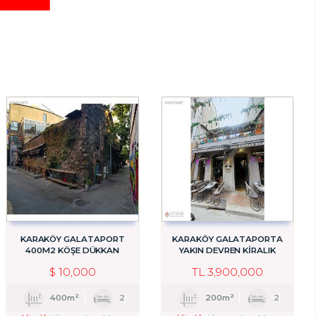
KARAKÖY GALATAPORT
KARAKÖY GALATAPORTA
400M2 KÖŞE DÜKKAN
YAKIN DEVREN KİRALIK
MAĞAZA
KONSEPT CAFE RESTORAN
$
10,000
TL
3,900,000
400m²
2
200m²
2