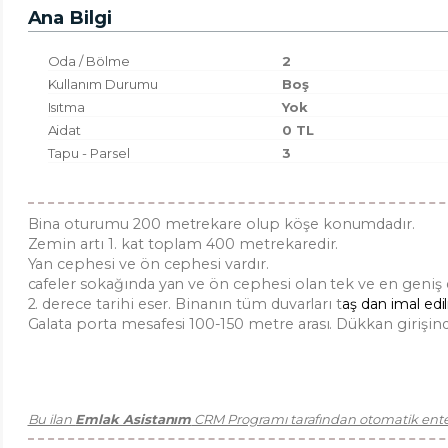
Ana Bilgi
Oda / Bölme
2
Kullanım Durumu
Boş
Isıtma
Yok
Aidat
0 TL
Tapu - Parsel
3
Bina oturumu 200 metrekare olup köşe konumdadır.
Zemin artı 1. kat toplam 400 metrekaredir.
Yan cephesi ve ön cephesi vardır.
cafeler sokağında yan ve ön cephesi olan tek ve en geniş
2. derece tarihi eser. Binanın tüm duvarları t
aş dan imal edil
Galata porta mesafesi 100-150 metre arası. Dükkan girişi
Bu ilan
Emlak Asistanım
CRM Programı tarafından otomatik enteg