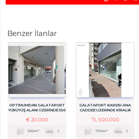
Benzer İlanlar
OPTİMUMDAN GALATAPORT
GALATAPORT KARSISI ANA
YÜRÜYÜŞ ALANI ÜZERİNDE 550
CADDEE UZERINDE KIRALIK
M2 MAĞAZA
ASMAKATLI DUKKAN
€
20,000
TL
500,000
550m²
2
700m²
2