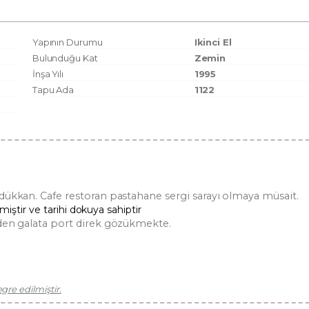
Yapının Durumu
Ikinci El
Bulunduğu Kat
Zemin
İnşa Yılı
1995
Tapu Ada
1122
 dükkan. Cafe restoran pastahane sergi sarayı olmaya müsait.
miştir ve tarihi dokuya sahiptir
nden galata port direk gözükmekte.
re edilmiştir.