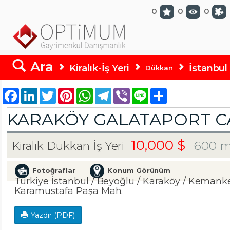
optimumgayrimenkul.com
0
0
0
Ara
Kiralık-İş Yeri
İstanbul
Dükkan
Facebook
LinkedIn
Twitter
Pinterest
WhatsApp
Telegram
Viber
Line
Share
KARAKÖY GALATAPORT CA
10,000 $
600 m
Kiralık Dükkan İş Yeri
Fotoğraflar
Konum Görünüm
Türkiye İstanbul / Beyoğlu
/ Karaköy
/ Kemank
Karamustafa Paşa Mah.
Yazdır (PDF)