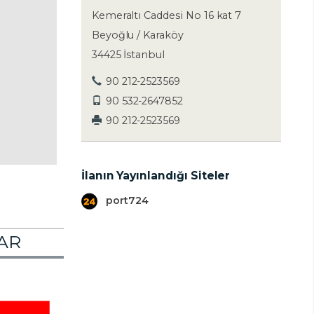
Kemeraltı Caddesi No 16 kat 7
Beyoğlu / Karaköy
34425 İstanbul
90 212-2523569
90 532-2647852
90 212-2523569
İlanın Yayınlandığı Siteler
port724
AR