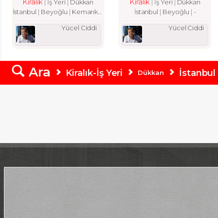
Kiralık
Kiralık
İş Yeri
Dükkan
İş Yeri
Dükkan
İstanbul
Beyoğlu
Kemankeş Karamustafa Paşa Mah.
İstanbul
Beyoğlu
-
Yücel Ciddi
Yücel Ciddi
Ara
Kiralık-İş Yeri
İstanbul
Dükkan