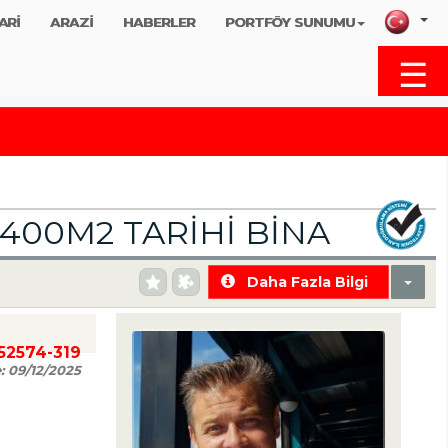
ARİ
ARAZİ
HABERLER
PORTFÖY SUNUMU
☰
MENU
400M2 TARIHI BINA
Daha Fazla Bilgi
752574-319
e:
09/12/2025