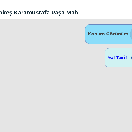
keş Karamustafa Paşa Mah.
Konum Görünüm
Yol Tarifi