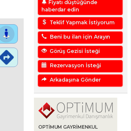
Fiyatı düştüğünde
haberdar edin
Teklif Yapmak İstiyorum
Beni bu ilan için Arayın
Görüş Gezisi İsteği
Rezervasyon İsteği
Arkadaşına Gönder
OPTIMUM GAYRIMENKUL