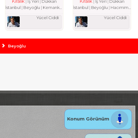
Kiralık
Kiralık
İş Yeri
Dükkan
İş Yeri
Dükkan
İstanbul
Beyoğlu
Kemankeş Karamustafa Paşa Mah.
İstanbul
Beyoğlu
Hacımimi Mah.
Yücel Ciddi
Yücel Ciddi
Beyoğlu
Konum Görünüm