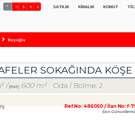
SATILIK
KİRALIK
KONUT
TİC
*
TL
$
€
£
Beyoğlu
FELER SOKAĞINDA KÖŞE 
²
/
600 m²
Oda / Bölme: 2
(Net)
eş
Ref.No:
486050
/ İlan No:
f-
Son Güncellem