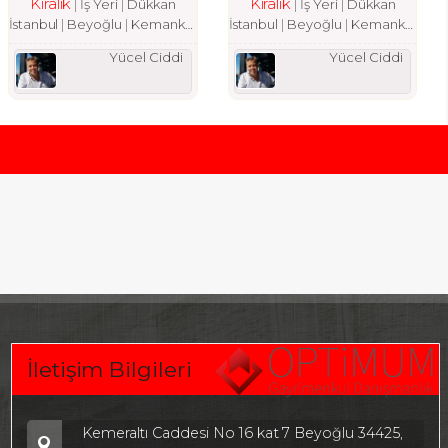
Kiralık
Kiralık
İş Yeri
Dükkan
İş Yeri
Dükkan
İstanbul
Beyoğlu
Kemankeş Karamustafa Paşa Mah.
İstanbul
Beyoğlu
Kemankeş Karamustafa Paşa Mah.
Yücel Ciddi
Yücel Ciddi
İletişim Bilgileri
Kemeraltı Caddesi No 16 kat 7 Beyoğlu 34425,