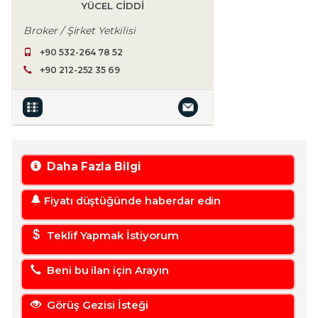
YÜCEL CIDDI
Broker / Şirket Yetkilisi
+90 532-264 78 52
+90 212-252 35 69
Daha Fazla Bilgi
Fiyatı düştüğünde haberdar edin
Teklif Yapmak İstiyorum
Beni bu ilan için Arayın
Görüş Gezisi İsteği