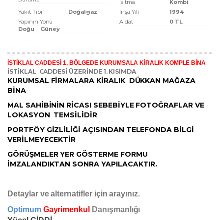
Isıtma
Kombi
Yakıt Tipi
Doğalgaz
İnşa Yılı
1994
Yapının Yönü
Aidat
0 TL
Doğu
Güney
İSTİKLAL CADDESİ 1. BÖLGEDE KURUMSALA KİRALIK KOMPLE BİNA
İSTİKLAL CADDESİ ÜZERİNDE 1. KISIMDA
KURUMSAL FİRMALARA KİRALIK DÜKKAN MAĞAZA
BİNA
MAL SAHİBİNİN RİCASI SEBEBİYLE
FOTOĞRAFLAR VE
LOKASYON TEMSİLİDİR
PORTFÖY GİZLİLİĞİ AÇISINDAN
TELEFONDA BİLGİ
VERİLMEYECEKTİR
GÖRÜŞMELER YER GÖSTERME FORMU
İMZALANDIKTAN SONRA YAPILACAKTIR.
Detaylar ve alternatifler için arayınız.
Optimum
Gayrimenkul
Danışmanlığı