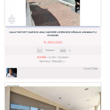
GALATAPORT KARSISI ANA CADDEE UZERINDE KIRALIK ASMAKATLI
DUKKAN
TL
500,000
700m²
2
Kiralık
İş Yeri
Dükkan
İstanbul
Beyoğlu
-
Yücel Ciddi