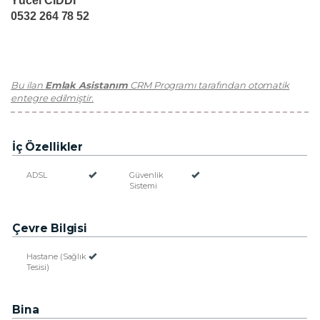
Yücel CİDDİ
0532 264 78 52
Bu ilan
Emlak Asistanım
CRM Programı tarafından otomatik
entegre edilmiştir.
İç Özellikler
ADSL
Güvenlik
Sistemi
Çevre Bilgisi
Hastane (Sağlık
Tesisi)
Bina