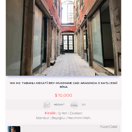
166 M2 TABANLI-NECATİ BEY-MUMHANE CAD ARASINDA 3 KATLI ESKİ
BİNA
$
10,000
450m²
20
Kiralık
İş Yeri
Dükkan
İstanbul
Beyoğlu
Hacımimi Mah.
Yücel Ciddi