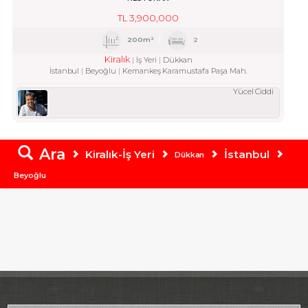
TL
3,900,000
200m²
2
Kiralık
İş Yeri
Dükkan
İstanbul
Beyoğlu
Kemankeş Karamustafa Paşa Mah.
Yücel Ciddi
Ara
Kiralık-İş Yeri
İstanbul
Dükkan
Beyoğlu