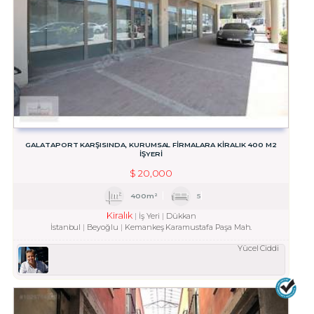
GALATAPORT KARŞISINDA, KURUMSAL FİRMALARA KİRALIK 400 M2
İŞYERİ
$
20,000
400m²
5
Kiralık
İş Yeri
Dükkan
İstanbul
Beyoğlu
Kemankeş Karamustafa Paşa Mah.
Yücel Ciddi