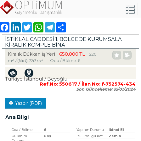
Facebook
LinkedIn
Twitter
WhatsApp
Telegram
Share
İSTİKLAL CADDESİ 1. BÖLGEDE KURUMSALA
KİRALIK KOMPLE BİNA
650,000 TL
Kiralık Dükkan İş Yeri
220
m²
/
(Net)
220 m²
Oda / Bölme: 6
Türkiye İstanbul / Beyoğlu
Ref.No:
550617
/ İlan No:
f-752574-434
Son Güncelleme:
16/01/2024
Yazdır (PDF)
Ana Bilgi
Oda / Bölme
6
Yapının Durumu
Ikinci El
Kullanım
Boş
Bulunduğu Kat
Zemin
Durumu