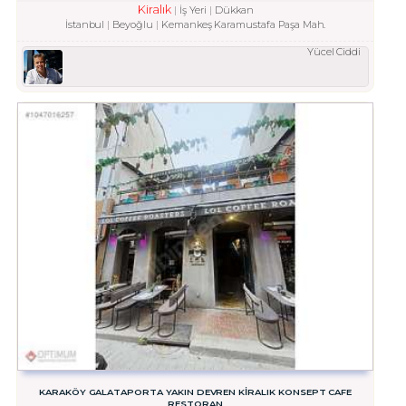
Kiralık
İş Yeri
Dükkan
İstanbul
Beyoğlu
Kemankeş Karamustafa Paşa Mah.
Yücel Ciddi
KARAKÖY GALATAPORTA YAKIN DEVREN KİRALIK KONSEPT CAFE
RESTORAN