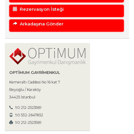
Rezervasyon İsteği
Arkadaşına Gönder
OPTIMUM GAYRIMENKUL
Kemeraltı Caddesi No 16 kat 7
Beyoğlu / Karaköy
34425 İstanbul
90 212-2523569
90 532-2647852
90 212-2523569