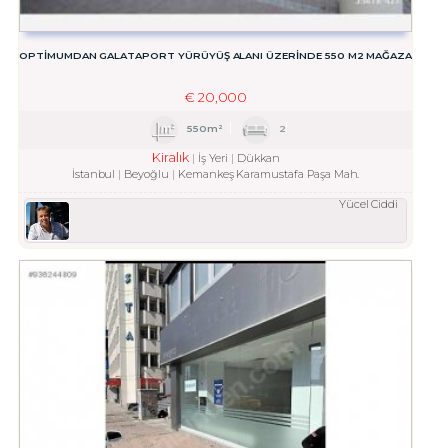
OPTİMUMDAN GALATAPORT YÜRÜYÜŞ ALANI ÜZERİNDE 550 M2 MAĞAZA
€
20,000
550m²
2
Kiralık
İş Yeri
Dükkan
İstanbul
Beyoğlu
Kemankeş Karamustafa Paşa Mah.
Yücel Ciddi