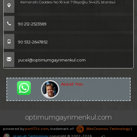
Kemeraltı Caddesi No 16 kat 7 Beyoğlu 34425, Istanbul
90 212-2523569
90 532-2647852
yucel@optimumgayrimenkul.com
Assist You
optimumgayrimenkul.com
powered by
port724.com
, trademark of
BitsCosmos Technology
|
pLan-et Technology
copyright © 2002-2026