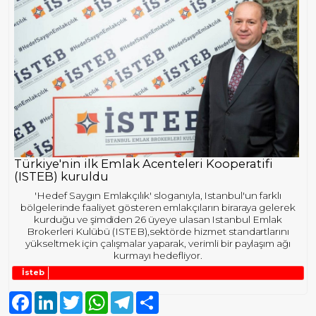
Türkiye'nin ilk Emlak Acenteleri Kooperatifi
(ISTEB) kuruldu
'Hedef Saygın Emlakçılık' sloganıyla, Istanbul'un farklı
bölgelerinde faaliyet gösteren emlakçıların biraraya gelerek
kurduğu ve şimdiden 26 üyeye ulasan Istanbul Emlak
Brokerleri Kulübü (ISTEB),sektörde hizmet standartlarını
yükseltmek için çalışmalar yaparak, verimli bir paylaşım ağı
kurmayı hedefliyor.
İsteb
Facebook
LinkedIn
Twitter
WhatsApp
Telegram
Share