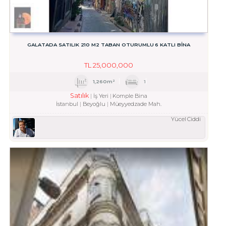
GALATADA SATILIK 210 M2 TABAN OTURUMLU 6 KATLI BINA
TL
25,000,000
1,260m²
1
Satılık
İş Yeri
Komple Bina
İstanbul
Beyoğlu
Müeyyedzade Mah.
Yücel Ciddi