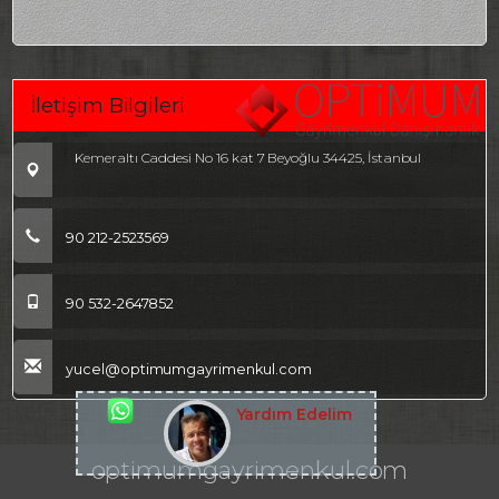
İletişim Bilgileri
Kemeraltı Caddesi No 16 kat 7 Beyoğlu 34425, İstanbul
90 212-2523569
90 532-2647852
yucel@optimumgayrimenkul.com
Yardım Edelim
optimumgayrimenkul.com