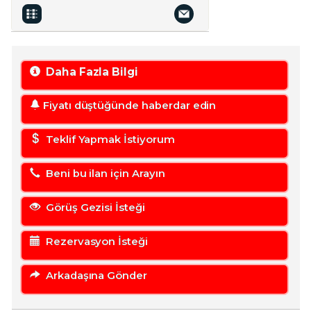
Daha Fazla Bilgi
Fiyatı düştüğünde haberdar edin
Teklif Yapmak İstiyorum
Beni bu ilan için Arayın
Görüş Gezisi İsteği
Rezervasyon İsteği
Arkadaşına Gönder