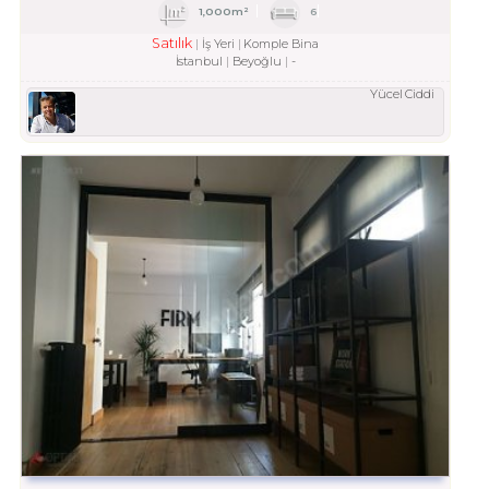
1,000m²
6
Satılık
İş Yeri
Komple Bina
İstanbul
Beyoğlu
-
Yücel Ciddi