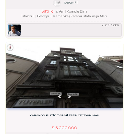
1,410m²
Satılık
İş Yeri
Komple Bina
İstanbul
Beyoğlu
Kemankeş Karamustafa Paşa Mah.
Yücel Ciddi
KARAKÖY BUTIK TARIHI ESER ÇEÇEYAN HAN
$
6,000,000