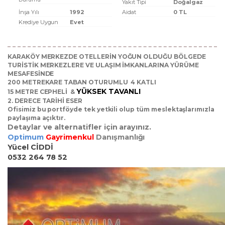
Yakıt Tipi
Doğalgaz
İnşa Yılı
1992
Aidat
0 TL
Krediye Uygun
Evet
KARAKÖY MERKEZDE OTELLERİN YOĞUN OLDUĞU BÖLGEDE​
TURİSTİK MERKEZLERE VE ULAŞIM İMKANLARINA YÜRÜME
MESAFESİNDE
200 METREKARE TABAN OTURUMLU 4 KATLI
YÜKSEK TAVANLI
15 METRE CEPHELİ &
2. DERECE TARİHİ ESER
Ofisimiz bu portföyde tek yetkili olup tüm meslektaşlarımızla
paylaşıma açıktır.
Detaylar ve alternatifler için arayınız.
Optimum
Gayrimenkul
Danışmanlığı
Yücel CİDDİ
0532 264 78 52