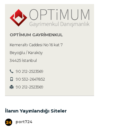
OPTIMUM GAYRIMENKUL
Kemeraltı Caddesi No 16 kat 7
Beyoğlu / Karaköy
34425 İstanbul
90 212-2523569
90 532-2647852
90 212-2523569
İlanın Yayınlandığı Siteler
port724