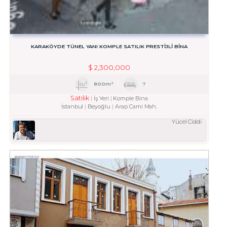
KARAKÖYDE TÜNEL YANI KOMPLE SATILIK PRESTİJLİ BİNA
$
2,300,000
800m²
7
Satılık
İş Yeri
Komple Bina
İstanbul
Beyoğlu
Arap Cami Mah.
Yücel Ciddi