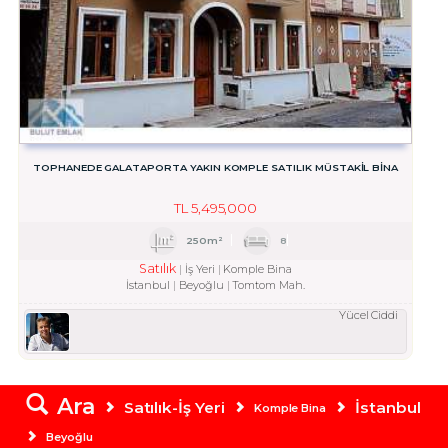
TOPHANEDE GALATAPORTA YAKIN KOMPLE SATILIK MÜSTAKIL BINA
TL
5,495,000
250m²
8
Satılık
İş Yeri
Komple Bina
İstanbul
Beyoğlu
Tomtom Mah.
Yücel Ciddi
Ara
Satılık-İş Yeri
İstanbul
Komple Bina
Beyoğlu