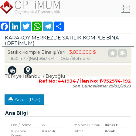
Facebook
LinkedIn
Twitter
WhatsApp
Telegram
Share
KARAKÖY MERKEZDE SATILIK KOMPLE BİNA
(OPTİMUM)
3,000,000 $
Satılık Komple Bina İş Yeri
850 m²
/
(Net)
850 m²
Oda / Bölme: 6
Türkiye İstanbul / Beyoğlu
Ref.No:
441934
/ İlan No:
f-752574-192
Son Güncelleme:
27/03/2023
Yazdır (PDF)
Ana Bilgi
Oda / Bölme
6
Yapının Durumu
Ikinci El
Kullanım
Kiracılı
Isıtma
Kombi
Durumu