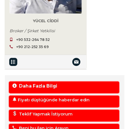
YÜCEL CIDDI
Broker / Şirket Yetkilisi
+90 532-264 78 52
+90 212-252 35 69
Daha Fazla Bilgi
Fiyatı düştüğünde haberdar edin
Teklif Yapmak İstiyorum
Beni bu ilan için Arayın