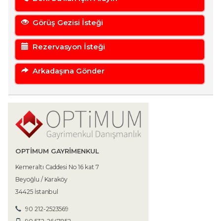
Görüş Gezisi İsteği
Rezervasyon İsteği
Arkadaşına Gönder
OPTIMUM GAYRIMENKUL
Kemeraltı Caddesi No 16 kat 7
Beyoğlu / Karaköy
34425 İstanbul
90 212-2523569