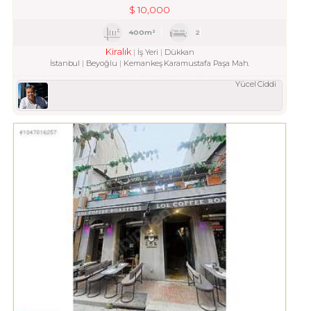
$
10,000
400m²
2
Kiralık
İş Yeri
Dükkan
İstanbul
Beyoğlu
Kemankeş Karamustafa Paşa Mah.
Yücel Ciddi