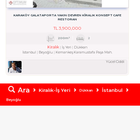
KARAKÖY GALATAPORTA YAKIN DEVREN KİRALIK KONSEPT CAFE
RESTORAN
TL
3,900,000
200m²
2
Kiralık
İş Yeri
Dükkan
İstanbul
Beyoğlu
Kemankeş Karamustafa Paşa Mah.
Yücel Ciddi
Ara
Kiralık-İş Yeri
İstanbul
Dükkan
Beyoğlu