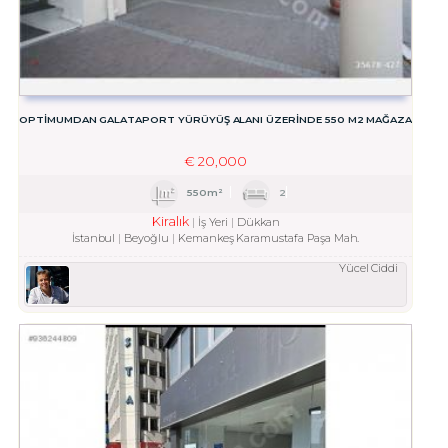
OPTİMUMDAN GALATAPORT YÜRÜYÜŞ ALANI ÜZERİNDE 550 M2 MAĞAZA
€
20,000
550m²
2
Kiralık
İş Yeri
Dükkan
İstanbul
Beyoğlu
Kemankeş Karamustafa Paşa Mah.
Yücel Ciddi