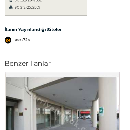
90 532-2647852
90 212-2523569
İlanın Yayınlandığı Siteler
port724
Benzer İlanlar