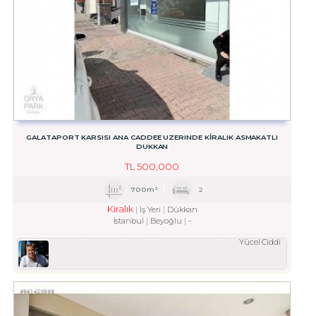
GALATAPORT KARSISI ANA CADDEE UZERINDE KIRALIK ASMAKATLI
DUKKAN
TL
500,000
700m²
2
Kiralık
İş Yeri
Dükkan
İstanbul
Beyoğlu
-
Yücel Ciddi