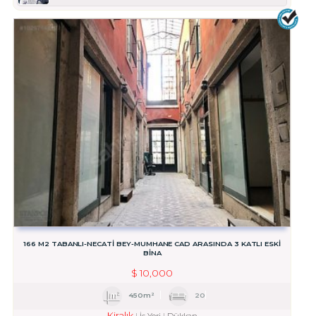
166 M2 TABANLI-NECATİ BEY-MUMHANE CAD ARASINDA 3 KATLI ESKİ
BİNA
$
10,000
450m²
20
Kiralık
İş Yeri
Dükkan