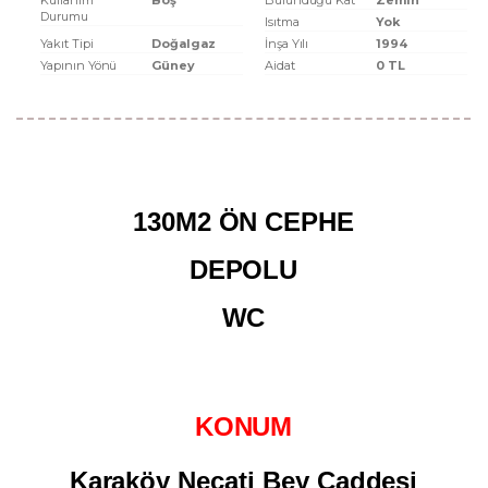
Kullanım
Boş
Bulunduğu Kat
Zemin
Durumu
Isıtma
Yok
Yakıt Tipi
Doğalgaz
İnşa Yılı
1994
Yapının Yönü
Güney
Aidat
0 TL
130M2 ÖN CEPHE
DEPOLU
WC
KONUM
Karaköy Necati Bey Caddesi