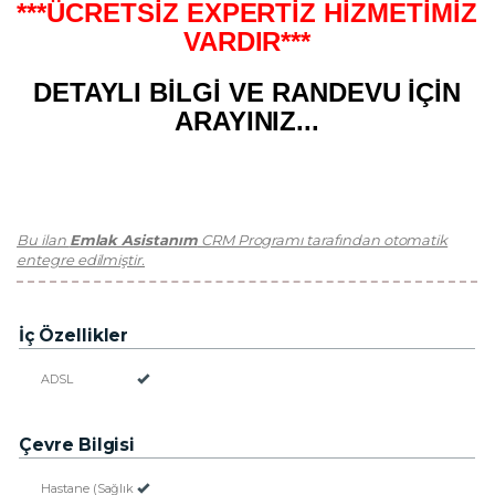
***ÜCRETSİZ EXPERTİZ HİZMETİMİZ
VARDIR***
DETAYLI BİLGİ VE RANDEVU İÇİN
ARAYINIZ...
Bu ilan
Emlak Asistanım
CRM Programı tarafından otomatik
entegre edilmiştir.
İç Özellikler
ADSL
Çevre Bilgisi
Hastane (Sağlık