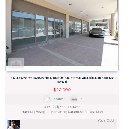
GALATAPORT KARŞISINDA, KURUMSAL FİRMALARA KİRALIK 400 M2
İŞYERİ
$
20,000
400m²
5
Kiralık
İş Yeri
Dükkan
İstanbul
Beyoğlu
Kemankeş Karamustafa Paşa Mah.
Yücel Ciddi