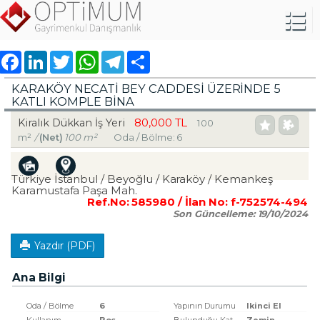
Facebook
LinkedIn
Twitter
WhatsApp
Telegram
Share
KARAKÖY NECATİ BEY CADDESİ ÜZERİNDE 5
KATLI KOMPLE BİNA
80,000 TL
Kiralık Dükkan İş Yeri
100
m²
/
(Net)
100 m²
Oda / Bölme: 6
Türkiye İstanbul / Beyoğlu
/ Karaköy
/ Kemankeş
Karamustafa Paşa Mah.
Ref.No:
585980
/ İlan No:
f-752574-494
Son Güncelleme:
19/10/2024
Yazdır (PDF)
Ana Bilgi
Oda / Bölme
6
Yapının Durumu
Ikinci El