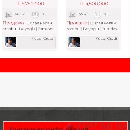
TL
5,750,000
TL
4,500,000
1
145m²
3
1
1
55m²
2
1
Продажа
Продажа
квартира
Жилая недвижимость
квартира
Жилая недвижимость
Istanbul
Beyoğlu
Tomtom Mah.
Istanbul
Beyoğlu
Pürtelaş Hasan Efendi Mah.
Yücel Ciddi
Yücel Ciddi
Контактная информация