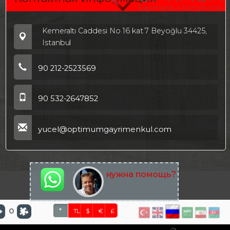
Kemeraltı Caddesi No 16 kat 7 Beyoğlu 34425,
Istanbul
90 212-2523569
90 532-2647852
yucel@optimumgayrimenkul.com
нужна помощь?
0
*
TL
$
€
£