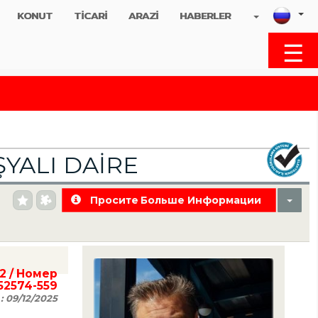
KONUT
TİCARİ
ARAZİ
HABERLER
☰
MENU
ŞYALI DAİRE
Просите Больше Информации
2
/ Номер
52574-559
 :
09/12/2025