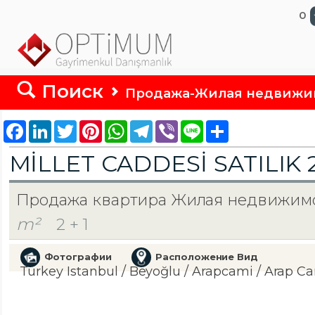
0
Поиск
Продажа-Жилая недвижи
Facebook
LinkedIn
Twitter
Pinterest
WhatsApp
Telegram
Viber
Line
Share
MİLLET CADDESİ SATILIK 
Продажа квартира Жилая недвижим
m²
2 + 1
Фотографии
Расположение Вид
Turkey Istanbul / Beyoğlu
/ Arapcami
/ Arap C