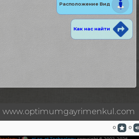
Расположение Вид
Как нас найти
www.optimumgayrimenkul.com
0
0
hnology
|
pLan-et Technology
copyright © 2002-2026