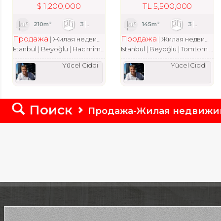
$
1,200,000
TL
5,500,000
210m²
3
1
3
145m²
3
1
Продажа
Продажа
Жилая недвижимость
квартира
Жилая недвижимость
Istanbul
Beyoğlu
Hacımimi Mah.
Istanbul
Beyoğlu
Tomtom Mah.
Yücel Ciddi
Yücel Ciddi
Поиск
Продажа-Жилая недвижи