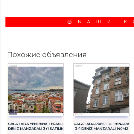
ВАШИ К
Похожие объявления
GALATADA YENI BINA TERASLI
GALATADA PRESTİJLİ BİNADA
DENIZ MANZARALI 3+1 SATILIK
3+1 DENİZ MANZARALI 140M2
DAIRE
DAİRE