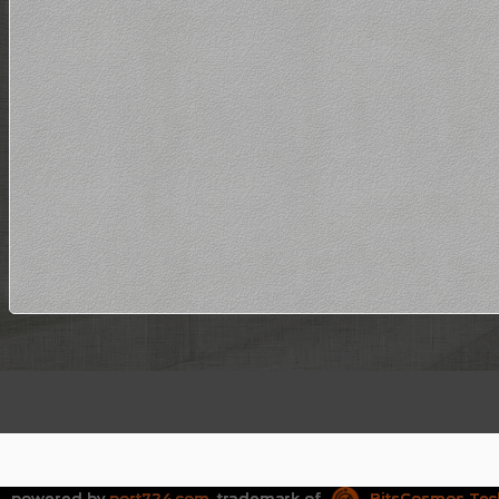
powered by
port724.com
, trademark of
BitsCosmos Tec