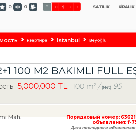
0
0
SATILIK
KİRALIK
*
TL
$
€
£
мость
Istanbul
квартира
Beyoğlu
2+1 100 M2 BAKIMLI FULL E
5,000,000 TL
100 m²
/
95
ость
(Net)
ami Mah.
Порядковый номер:
63621
объявления:
f-7
Дата последнего обновления