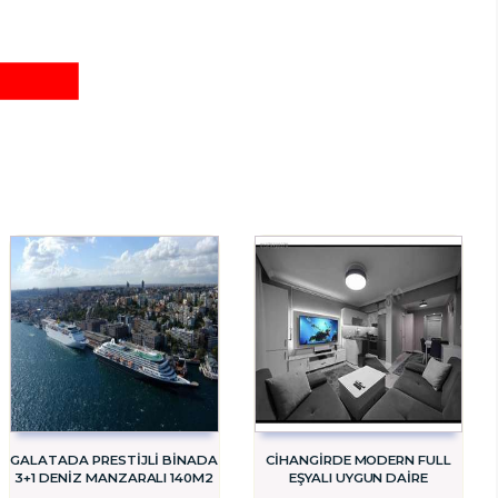
GALATADA PRESTİJLİ BİNADA
CİHANGİRDE MODERN FULL
3+1 DENİZ MANZARALI 140M2
EŞYALI UYGUN DAİRE
DAİRE