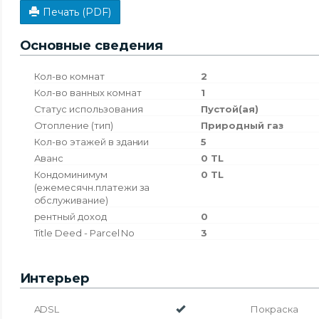
Печать (PDF)
Основные сведения
Кол-во комнат
2
Кол-во ванных комнат
1
Статус использования
Пустой(ая)
Отопление (тип)
Природный газ
Кол-во этажей в здании
5
Аванс
0 TL
Кондоминимум
0 TL
(ежемесячн.платежи за
обслуживание)
рентный доход
0
Title Deed - Parcel No
3
Интерьер
ADSL
Покраска