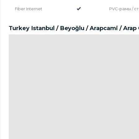
Fiber Internet
PVC-рамы / с
Turkey Istanbul / Beyoğlu
/ Arapcami
/ Arap