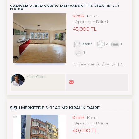
SARIYER ZEKERİYAKÖY MEDYAKENT TE KİRALIK 2+1
DAİRE
Kiralık
Konut
Apartman Dairesi
45,000 TL
85m²
2
1
1
Türkiye İstanbul / Sarıyer
/ Zekeriyaköy Köyü
Yücel Ciddi
ŞİŞLİ MERKEZDE 3+1 140 M2 KİRALIK DAİRE
Kiralık
Konut
Apartman Dairesi
40,000 TL