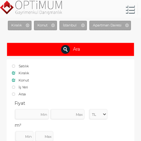
Kiralık
Konut
İstanbul
Apartman Dairesi
Ara
Satılık
Kiralık
Konut
İş Yeri
Arsa
Fiyat
m²