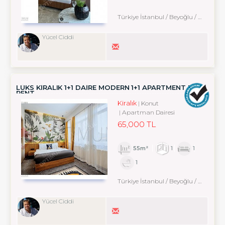
Türkiye İstanbul / Beyoğlu
/ Cihangir
Yücel Ciddi
LÜKS KIRALIK 1+1 DAIRE MODERN 1+1 APARTMENT FOR
RENT
Kiralık
Konut
Apartman Dairesi
65,000 TL
55m²
1
1
1
Türkiye İstanbul / Beyoğlu
/ Cihangir
Yücel Ciddi