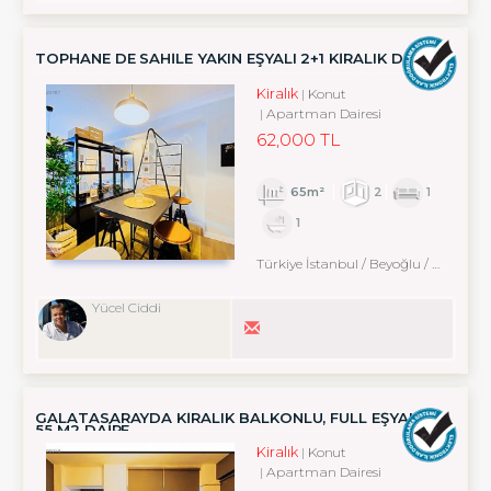
TOPHANE DE SAHİLE YAKIN EŞYALI 2+1 KİRALIK DAİRE
Kiralık
Konut
Apartman Dairesi
62,000 TL
65m²
2
1
1
Türkiye İstanbul / Beyoğlu
/ Karaköy
Yücel Ciddi
GALATASARAYDA KIRALIK BALKONLU, FULL EŞYALI 1+1
55 M2 DAIRE
Kiralık
Konut
Apartman Dairesi