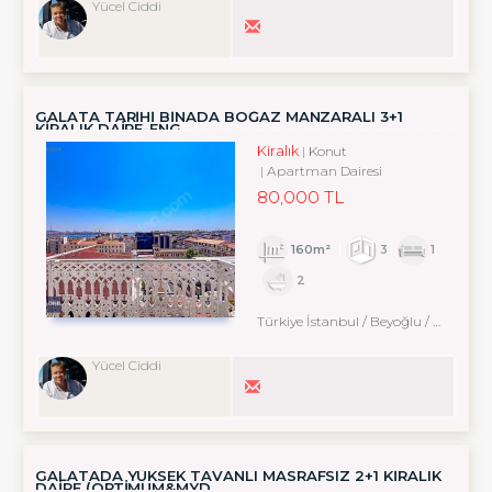
Yücel Ciddi
GALATA TARIHI BINADA BOĞAZ MANZARALI 3+1
KIRALIK DAIRE-ENG
Kiralık
Konut
Apartman Dairesi
80,000 TL
160m²
3
1
2
Türkiye İstanbul / Beyoğlu
/ Arapcami
Yücel Ciddi
GALATADA YÜKSEK TAVANLI MASRAFSIZ 2+1 KİRALIK
DAİRE (OPTİMUM&MYD