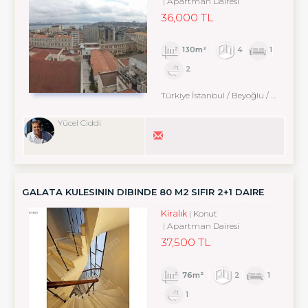
Apartman Dairesi
36,000 TL
130m²
4
1
2
Türkiye İstanbul / Beyoğlu
/ Karaköy
Yücel Ciddi
GALATA KULESININ DIBINDE 80 M2 SIFIR 2+1 DAIRE
Kiralık
Konut
Apartman Dairesi
37,500 TL
76m²
2
1
1