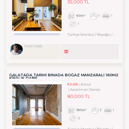
35,000 TL
60m²
1
1
1
Türkiye İstanbul / Beyoğlu
/ Cihangir
Yücel Ciddi
GALATADA TARIHI BINADA BOĞAZ MANZARALI 160M2
KIRALIK DAIRE
Kiralık
Konut
Apartman Dairesi
80,000 TL
180m²
3
1
2
Türkiye İstanbul / Beyoğlu
/ Karaköy