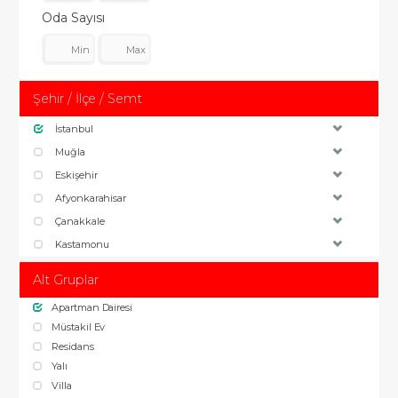
Oda Sayısı
Şehir / İlçe / Semt
İstanbul
Muğla
Eskişehir
Afyonkarahisar
Çanakkale
Kastamonu
Alt Gruplar
Apartman Dairesi
Müstakil Ev
Residans
Yalı
Villa