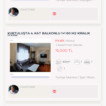
Yücel Ciddi
KURTULUŞTA 4. KAT BALKONLU 1+1 60 M2 KİRALIK
DAİRE
Kiralık
Konut
Apartman Dairesi
15,000 TL
60m²
1
1
1
Türkiye İstanbul / Şişli
/ Bozkurt
/ E
Yücel Ciddi