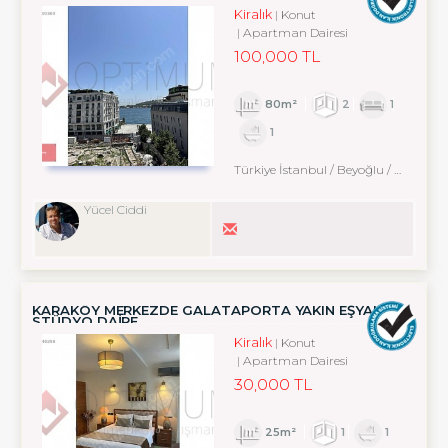
Kiralık
Konut
Apartman Dairesi
100,000 TL
80m²
2
1
1
Türkiye İstanbul / Beyoğlu
/ Cihangir
Yücel Ciddi
KARAKÖY MERKEZDE GALATAPORTA YAKIN EŞYALI
STÜDYO DAİRE
Kiralık
Konut
Apartman Dairesi
30,000 TL
25m²
1
1