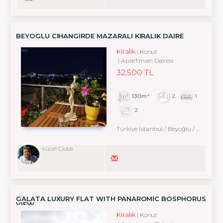
BEYOGLU CIHANGIRDE MAZARALI KIRALIK DAIRE
Kiralık
Konut
Apartman Dairesi
32,500 TL
130m²
2
1
2
Türkiye İstanbul / Beyoğlu
/ Kabataş
Yücel Ciddi
GALATA LUXURY FLAT WITH PANAROMİC BOSPHORUS
VIEW
Kiralık
Konut