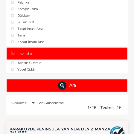
Fabrika
Komple Bina
Dükkan
İş Hanı Katı
Ticari İmarlı Arsa
Tarla
Konut İmarlı Arsa
İlan Sahibi
Tahsin Giremle
Yücel Ciddi
Ara
Sıralama:
Son Güncelleme
1 - 19
Toplam:
19
KARAKÖYDE PENİNSULA YANINDA DENİZ MANZARALI
2+1 SUIT