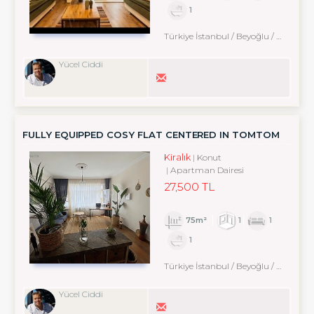
1
Türkiye İstanbul / Beyoğlu
/ Cihangir
Yücel Ciddi
FULLY EQUIPPED COSY FLAT CENTERED IN TOMTOM
Kiralık
Konut
Apartman Dairesi
27,500 TL
75m²
1
1
1
Türkiye İstanbul / Beyoğlu
/ Karaköy
Yücel Ciddi