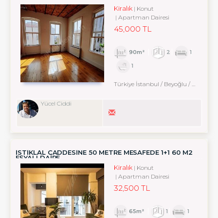
Kiralık
Konut
Apartman Dairesi
45,000 TL
90m²
2
1
1
Türkiye İstanbul / Beyoğlu
/ Arapcami
Yücel Ciddi
İSTİKLAL CADDESİNE 50 METRE MESAFEDE 1+1 60 M2
EŞYALI DAİRE
Kiralık
Konut
Apartman Dairesi
32,500 TL
65m²
1
1