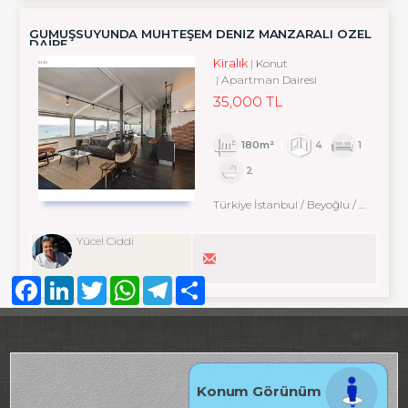
GÜMÜŞSUYUNDA MUHTEŞEM DENİZ MANZARALI ÖZEL
DAİRE
Kiralık
Konut
Apartman Dairesi
35,000 TL
180m²
4
1
2
Türkiye İstanbul / Beyoğlu
/ Taksim
Yücel Ciddi
Facebook
LinkedIn
Twitter
WhatsApp
Telegram
Share
Konum Görünüm