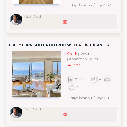
Türkiye İstanbul / Beyoğlu
/ Arapcami
Yücel Ciddi
FULLY FURNISHED 4 BEDROOMS FLAT IN CIHANGIR
Kiralık
Konut
Apartman Dairesi
65,000 TL
250m²
4
1
3
Türkiye İstanbul / Beyoğlu
Yücel Ciddi