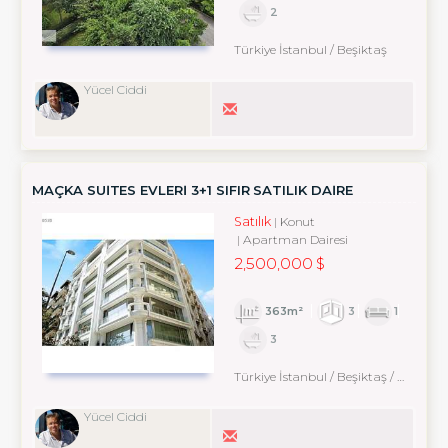
2
Türkiye İstanbul / Beşiktaş
Yücel Ciddi
MAÇKA SUİTES EVLERI 3+1 SIFIR SATILIK DAİRE
Satılık
Konut
Apartman Dairesi
2,500,000 $
363m²
3
1
3
Türkiye İstanbul / Beşiktaş
/ Maçka
Yücel Ciddi