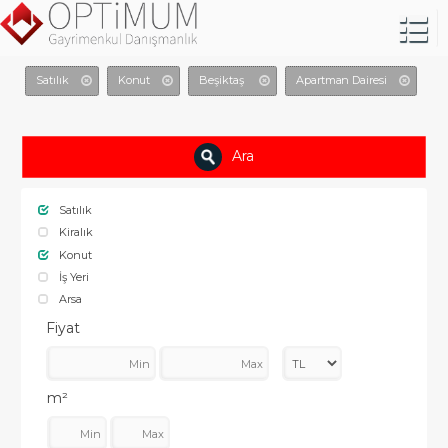
Satılık
Konut
Beşiktaş
Apartman Dairesi
Ara
Satılık
Kiralık
Konut
İş Yeri
Arsa
Fiyat
m²