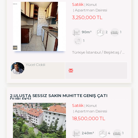
Satılık
Konut
Apartman Dairesi
3,250,000 TL
90m²
2
1
1
Türkiye İstanbul / Beşiktaş
/ Ortaköy
Yücel Ciddi
2.ULUSTA SESSİZ SAKİN MUHİTTE GENİŞ ÇATI
DUBLEKSİ
Satılık
Konut
Apartman Dairesi
18,500,000 TL
240m²
4
1