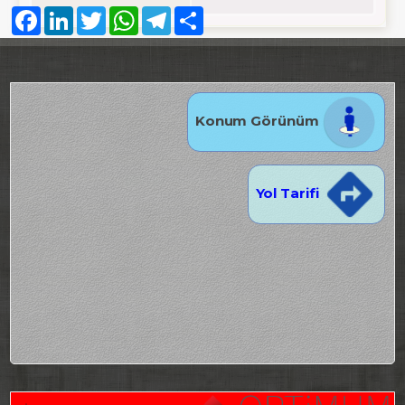
Facebook
LinkedIn
Twitter
WhatsApp
Telegram
Share
Konum Görünüm
Yol Tarifi