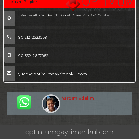
İletişim Bilgileri
Kemeraltı Caddesi No 16 kat 7 Beyoğlu 34425, İstanbul
90 212-2523569
90 532-2647852
yucel@optimumgayrimenkul.com
Yardım Edelim
optimumgayrimenkul.com