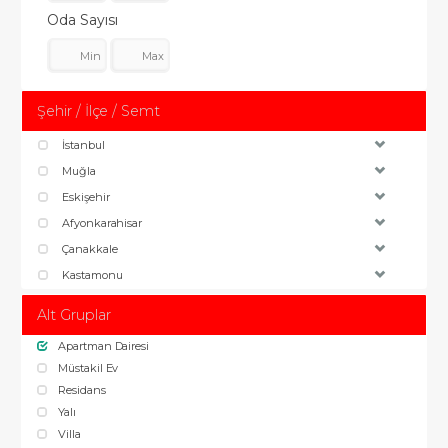
Oda Sayısı
Şehir / İlçe / Semt
İstanbul
Muğla
Eskişehir
Afyonkarahisar
Çanakkale
Kastamonu
Alt Gruplar
Apartman Dairesi
Müstakil Ev
Residans
Yalı
Villa